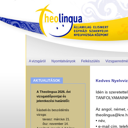
A vizsgáról
Nyomtatványok
Felkészülés
Vizsgaeredmé
Kedves Nyelvvi
AKTUALITÁSOK
Idén is szerete
A Theolingua 2026. évi
vizsgaidőpontjai és
TANFOLYAMAINK
jelentkezési határidői:
Az angol, német, 
Írásbeli és beszédértés
theolingua@kre.h
vizsga:
tavasz: március 21.
• név,
ősz: november 14.
• e-mail cím, telef