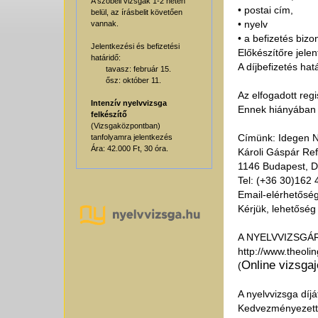
A szóbeli vizsgák 1-2 héten
• postai cím,
belül, az írásbelit követően
• nyelv
vannak.
• a befizetés biz
Jelentkezési és befizetési
Előkészítőre jele
határidő:
A díjbefizetés ha
tavasz: február 15.
ősz: október 11.
Az elfogadott regi
Intenzív nyelvvizsga
Ennek hiányában s
felkészítő
(Vizsgaközpontban)
Címünk: Idegen N
tanfolyamra jelentkezés
Ára: 42.000 Ft, 30 óra.
Károli Gáspár Re
1146 Budapest, Dó
Tel: (+36 30)162 
Email-elérhetősé
Kérjük, lehetőség
A NYELVVIZSGÁRA j
http://www.theoli
Online vizsgaj
(
A nyelvvizsga díjá
Kedvezményezett 