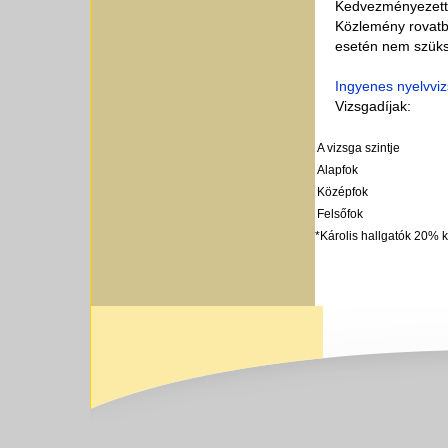
Kedvezményezett
Közlemény rovatba
esetén nem szüks
Ingyenes nyelvvi
Vizsgadíjak:
A vizsga szintje
Alapfok
Középfok
Felsőfok
*Károlis hallgatók 20% k